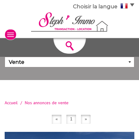
Choisir la langue
Vente
Accueil
Nos annonces de vente
«
1
»